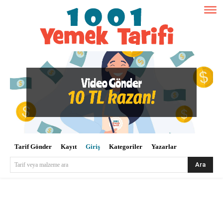
Tarif Gönder
Kayıt
Giriş
Kategoriler
Yazarlar
Ara
Tarif veya malzeme ara
Kullanıcı Adı veya E-posta
*