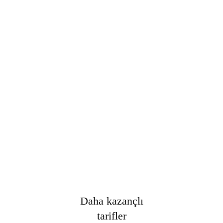
Şifre
*
Only fill in if you are not human
Oturumumu açık tut
Kayıt Ol
Şifrenizi mi unuttunuz?
Daha kazançlı
tarifler