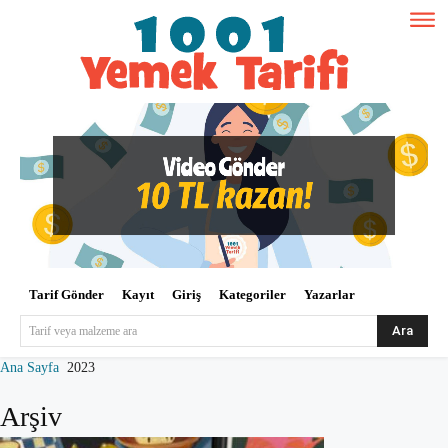
Tarif Gönder
Kayıt
Giriş
Kategoriler
Yazarlar
Ara
Tarif veya malzeme ara
Ana Sayfa
2023
Arşiv