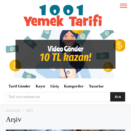
Tarif Gönder
Kayıt
Giriş
Kategoriler
Yazarlar
Ara
Tarif veya malzeme ara
Ana Sayfa
2023
Arşiv