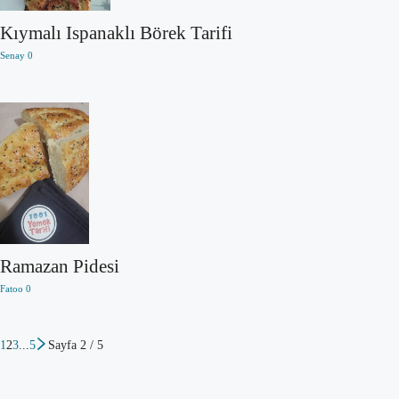
Kıymalı Ispanaklı Börek Tarifi
Senay
0
Ramazan Pidesi
Fatoo
0
1
2
3
...
5
Sayfa 2 / 5