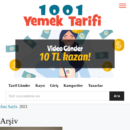
Tarif Gönder
Kayıt
Giriş
Kategoriler
Yazarlar
Ara
Tarif veya malzeme ara
Ana Sayfa
2021
Arşiv