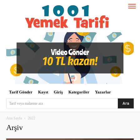
Tarif Gönder
Kayıt
Giriş
Kategoriler
Yazarlar
Ara
Tarif veya malzeme ara
Ana Sayfa
2022
Arşiv