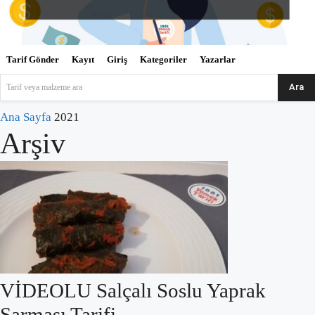
Tarif Gönder
Kayıt
Giriş
Kategoriler
Yazarlar
Ara
Tarif veya malzeme ara
Ana Sayfa
2021
Arşiv
VİDEOLU Salçalı Soslu Yaprak
Sarması Tarifi