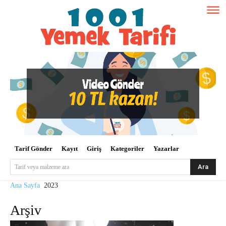
Tarif Gönder
Kayıt
Giriş
Kategoriler
Yazarlar
Ara
Tarif veya malzeme ara
Ana Sayfa
2023
Arşiv