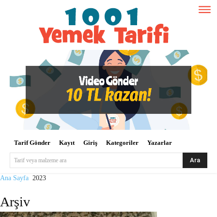
Tarif Gönder
Kayıt
Giriş
Kategoriler
Yazarlar
Ara
Tarif veya malzeme ara
Ana Sayfa
2023
Arşiv