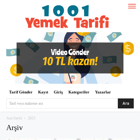
Tarif Gönder
Kayıt
Giriş
Kategoriler
Yazarlar
Ara
Tarif veya malzeme ara
Ana Sayfa
2023
Arşiv