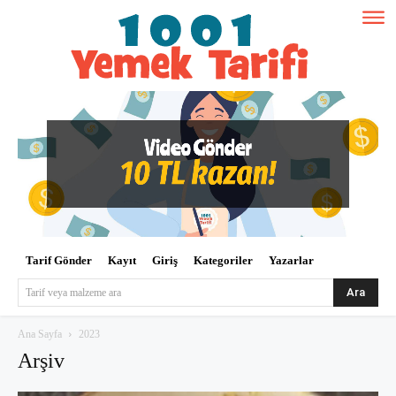
Tarif Gönder
Kayıt
Giriş
Kategoriler
Yazarlar
Ara
Tarif veya malzeme ara
Ana Sayfa
2023
Arşiv