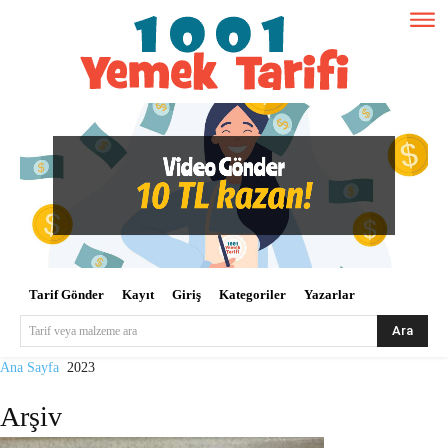
Tarif Gönder
Kayıt
Giriş
Kategoriler
Yazarlar
Ara
Tarif veya malzeme ara
Ana Sayfa
2023
Arşiv