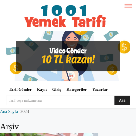
Tarif Gönder
Kayıt
Giriş
Kategoriler
Yazarlar
Ara
Tarif veya malzeme ara
Ana Sayfa
2023
Arşiv