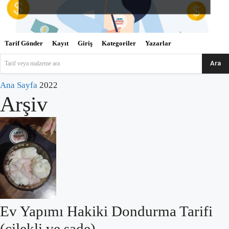
Tarif Gönder
Kayıt
Giriş
Kategoriler
Yazarlar
Ara
Tarif veya malzeme ara
Ana Sayfa
2022
Arşiv
Ev Yapımı Hakiki Dondurma Tarifi
(çilekli ve sade)