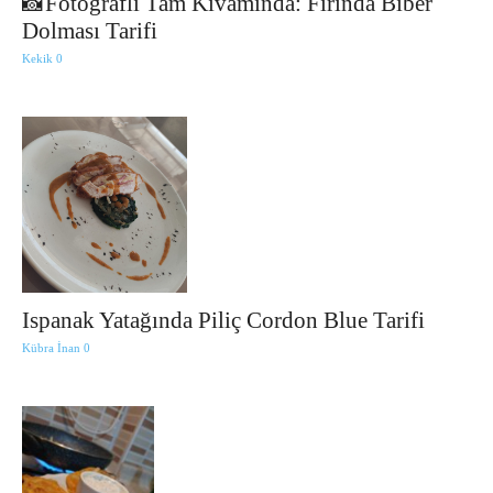
📸Fotoğraflı Tam Kıvamında: Fırında Biber
Dolması Tarifi
Kekik
0
Ispanak Yatağında Piliç Cordon Blue Tarifi
Kübra İnan
0