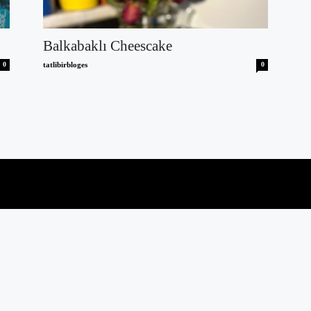
Balkabaklı Cheescake
0
tatlibirbloges
0