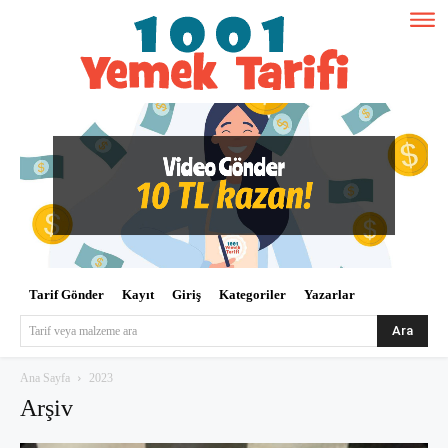
Tarif Gönder
Kayıt
Giriş
Kategoriler
Yazarlar
Ara
Tarif veya malzeme ara
Ana Sayfa
2023
Arşiv