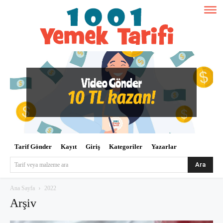
Tarif Gönder
Kayıt
Giriş
Kategoriler
Yazarlar
Ara
Tarif veya malzeme ara
Ana Sayfa
2022
Arşiv