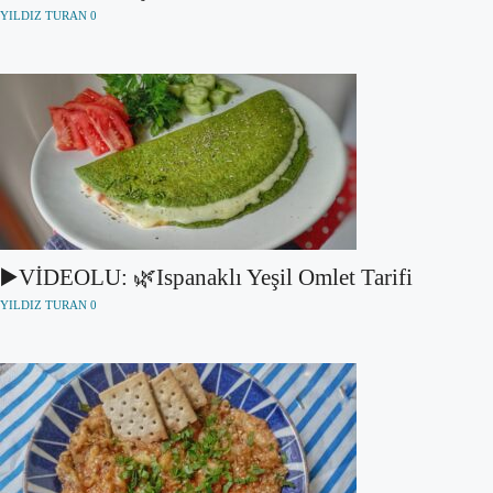
YILDIZ TURAN
0
▶️VİDEOLU: 🌿Ispanaklı Yeşil Omlet Tarifi
YILDIZ TURAN
0