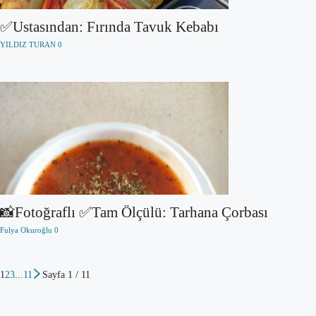
✅Ustasından: Fırında Tavuk Kebabı
YILDIZ TURAN
0
📸Fotoğraflı ✅Tam Ölçülü: Tarhana Çorbası
Fulya Okuroğlu
0
1
2
3
...
11
Sayfa 1 / 11