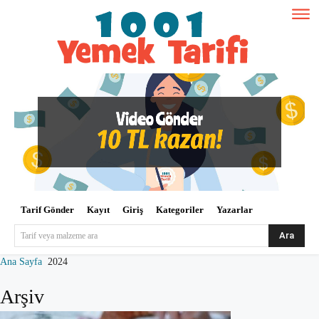
Tarif Gönder
Kayıt
Giriş
Kategoriler
Yazarlar
Ara
Tarif veya malzeme ara
Ana Sayfa
2024
Arşiv