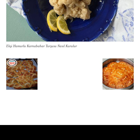
Ekşi Hamurlu Karnabahar Turşusu Nasıl Kurulur