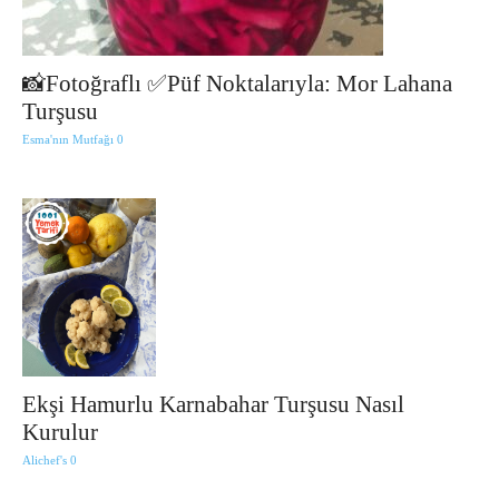
📸Fotoğraflı ✅Püf Noktalarıyla: Mor Lahana
Turşusu
Esma'nın Mutfağı
0
Ekşi Hamurlu Karnabahar Turşusu Nasıl
Kurulur
Alichef's
0