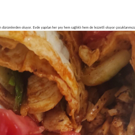
ümlerden oluyor. Evde yapılan her şey hem sağlıklı hem de lezzetli oluyor çocuklarımıza.