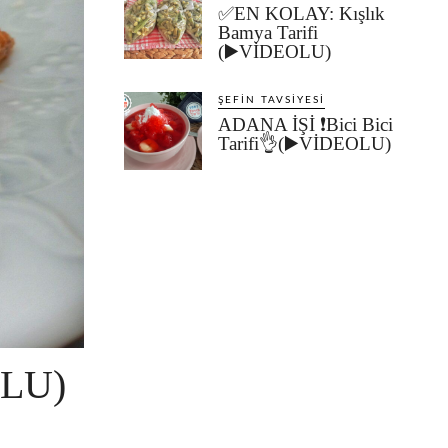
✅EN KOLAY: Kışlık
Bamya Tarifi
(▶️VİDEOLU)
ŞEFIN TAVSIYESI
ADANA İŞİ ❗Bici Bici
Tarifi👌(▶️VİDEOLU)
OLU)