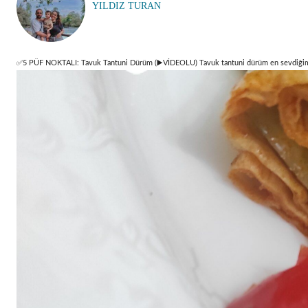
YILDIZ TURAN
✅5 PÜF NOKTALI: Tavuk Tantuni Dürüm (▶️VİDEOLU) Tavuk tantuni dürüm en sevdiğim dür