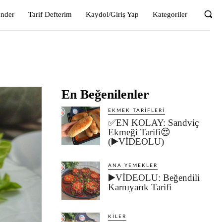
önder
Tarif Defterim
Kaydol/Giriş Yap
Kategoriler
En Beğenilenler
EKMEK TARIFLERI
✅EN KOLAY: Sandviç
Ekmeği Tarifi😍
(▶️VİDEOLU)
ANA YEMEKLER
▶️VİDEOLU: Beğendili
Karnıyarık Tarifi
KILER