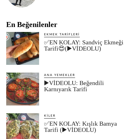
En Beğenilenler
EKMEK TARIFLERI
✅EN KOLAY: Sandviç Ekmeği
Tarifi😍(▶️VİDEOLU)
ANA YEMEKLER
▶️VİDEOLU: Beğendili
Karnıyarık Tarifi
KILER
✅EN KOLAY: Kışlık Bamya
Tarifi (▶️VİDEOLU)