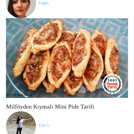
Cagla
ATIŞTIRMALIK
Milföyden Kıymalı Mini Pide Tarifi
Elif-1