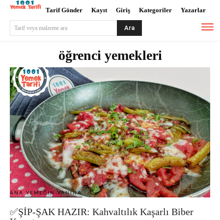
Tarif Gönder
Kayıt
Giriş
Kategoriler
Yazarlar
Ara
Tarif veya malzeme ara
öğrenci yemekleri
ANA YEMEĞIN YANINA
✅ŞİP-ŞAK HAZIR: Kahvaltılık Kaşarlı Biber