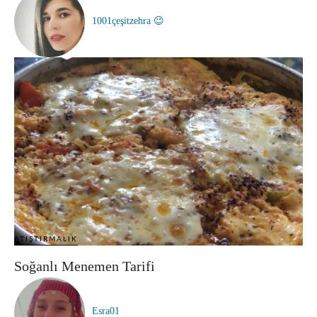
1001çeşitzehra 😉
ATIŞTIRMALIK
Soğanlı Menemen Tarifi
Esra01