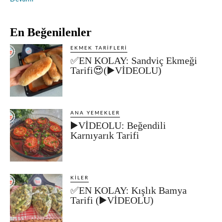
En Beğenilenler
EKMEK TARIFLERI
✅EN KOLAY: Sandviç Ekmeği
Tarifi😍(▶️VİDEOLU)
ANA YEMEKLER
▶️VİDEOLU: Beğendili
Karnıyarık Tarifi
KILER
✅EN KOLAY: Kışlık Bamya
Tarifi (▶️VİDEOLU)