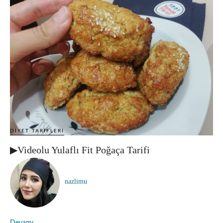
DIYET TARIFLERI
▶Videolu Yulaflı Fit Poğaça Tarifi
nazlimu
Devamı