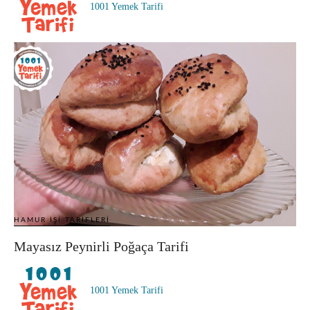
1001 Yemek Tarifi
HAMUR İŞI TARIFLERI
Mayasız Peynirli Poğaça Tarifi
1001 Yemek Tarifi