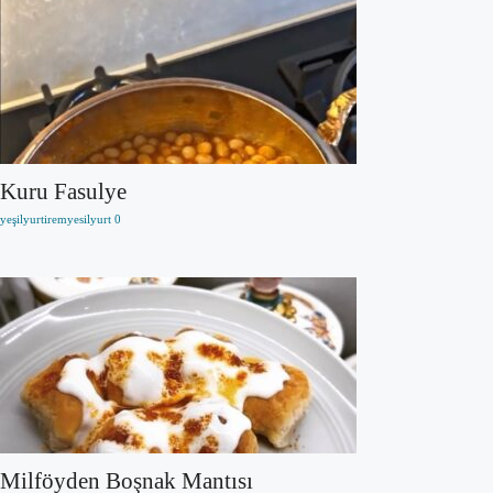
Kuru Fasulye
yeşilyurtiremyesilyurt
0
Milföyden Boşnak Mantısı