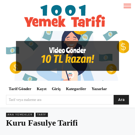
Tarif Gönder
Kayıt
Giriş
Kategoriler
Yazarlar
Ara
Tarif veya malzeme ara
ANA YEMEKLER
TARIF
Kuru Fasulye Tarifi