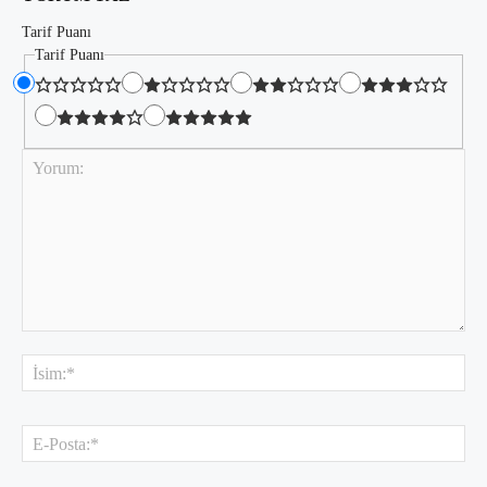
Tarif Puanı
Tarif Puanı
Yorum:
İsi
E-
Pos