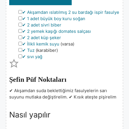
▢
✔ Akşamdan ıslatılmış 2 su bardağı ispir fasulye
▢
✔ 1 adet büyük boy kuru soğan
▢
✔ 2 adet sivri biber
▢
✔ 2 yemek kaşığı domates salçası
▢
✔ 2 adet küp şeker
▢
✔ İlikli kemik suyu
(varsa)
▢
✔ Tuz
(karabiber)
▢
✔ sıvı yağ
Şefin Püf Noktaları
✔ Akşamdan suda beklettiğimiz fasulyelerin sarı
suyunu mutlaka değiştirelim.
✔ Kısık ateşte pişirelim
Nasıl yapılır