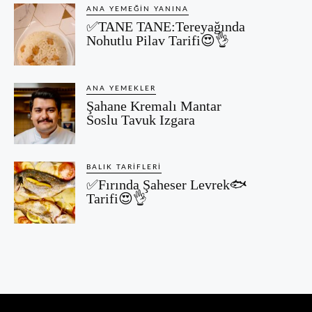
ANA YEMEĞIN YANINA
✅TANE TANE:Tereyağında
Nohutlu Pilav Tarifi😍👌
ANA YEMEKLER
Şahane Kremalı Mantar
Soslu Tavuk Izgara
BALIK TARIFLERI
✅Fırında Şaheser Levrek🐟
Tarifi😍👌