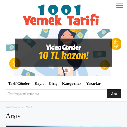
Tarif Gönder
Kayıt
Giriş
Kategoriler
Yazarlar
Ara
Tarif veya malzeme ara
Ana Sayfa
2023
Arşiv