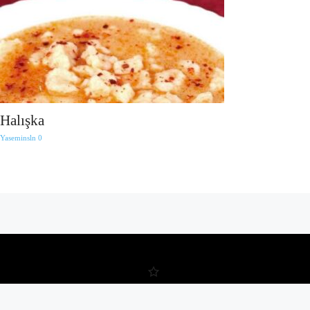
Halışka
Yaseminsln
0