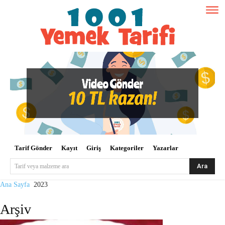
Tarif Gönder
Kayıt
Giriş
Kategoriler
Yazarlar
Ara
Tarif veya malzeme ara
Ana Sayfa
2023
Arşiv