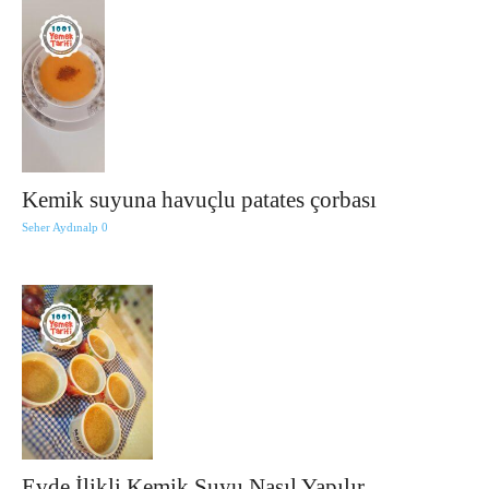
Kemik suyuna havuçlu patates çorbası
Seher Aydınalp
0
Evde İlikli Kemik Suyu Nasıl Yapılır