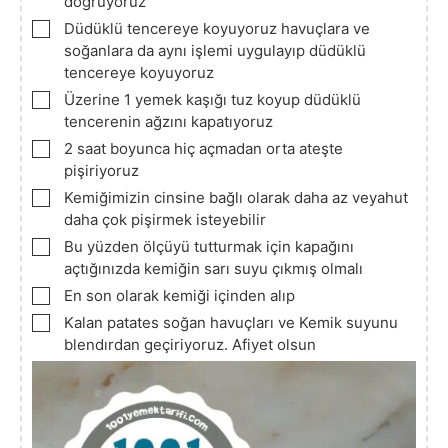
doğruyoruz
▢
Düdüklü tencereye koyuyoruz havuçlara ve
soğanlara da aynı işlemi uygulayıp düdüklü
tencereye koyuyoruz
▢
Üzerine 1 yemek kaşığı tuz koyup düdüklü
tencerenin ağzını kapatıyoruz
▢
2 saat boyunca hiç açmadan orta ateşte
pişiriyoruz
▢
Kemiğimizin cinsine bağlı olarak daha az veyahut
daha çok pişirmek isteyebilir
▢
Bu yüzden ölçüyü tutturmak için kapağını
açtığınızda kemiğin sarı suyu çıkmış olmalı
▢
En son olarak kemiği içinden alıp
▢
Kalan patates soğan havuçları ve Kemik suyunu
blendırdan geçiriyoruz. Afiyet olsun