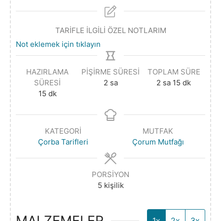
TARİFLE İLGİLİ ÖZEL NOTLARIM
Not eklemek için tıklayın
HAZIRLAMA
PIŞIRME SÜRESI
TOPLAM SÜRE
SÜRESI
2
sa
2
sa
15
dk
15
dk
KATEGORI
MUTFAK
Çorba Tarifleri
Çorum Mutfağı
PORSIYON
5
kişilik
MALZEMELER
1x
2x
3x