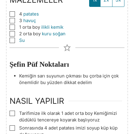
▢
4
patates
▢
3
havuç
▢
1
orta boy
ilikli kemik
▢
2
orta boy
kuru soğan
▢
Su
Şefin Püf Noktaları
Kemiğin sarı suyunun çıkması bu çorba için çok
önemlidir bu yüzden dikkat edelim
NASIL YAPILIR
▢
Tarifimize ilk olarak 1 adet orta boy Kemiğimizi
düdüklü tencereye koyarak başlıyoruz
▢
Sonrasında 4 adet patates imizi soyup küp küp