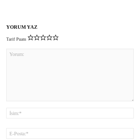
YORUM YAZ
Tarif Puanı
Yorum:
İsi
E-
Pos