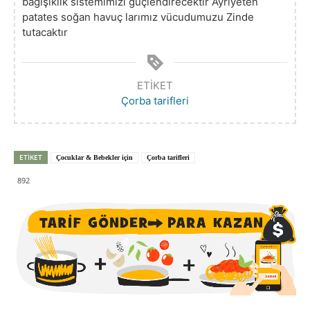
bağışıklık sistemimizi güçlendirecektir Ayriyeten
patates soğan havuç larımız vücudumuzu Zinde
tutacaktır
ETIKET
Çorba tarifleri
ETIKET
Çocuklar & Bebekler için
Çorba tarifleri
892