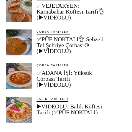
✅VEJETARYEN:
Karnabahar Köftesi Tarifi👌
(▶️VİDEOLU)
ÇORBA TARIFLERI
✅PÜF NOKTALI👌 Sebzeli
Tel Şehriye Çorbası🍲
(▶️VİDEOLU)
ÇORBA TARIFLERI
✅ADANA İŞİ: Yüksük
Çorbası Tarifi
(▶️VİDEOLU)
BALIK TARIFLERI
▶️VİDEOLU: Balık Köftesi
Tarifi (✅PÜF NOKTALI)