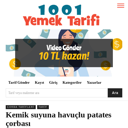
Tarif Gönder
Kayıt
Giriş
Kategoriler
Yazarlar
Ara
Tarif veya malzeme ara
ÇORBA TARIFLERI
TARIF
Kemik suyuna havuçlu patates
çorbası