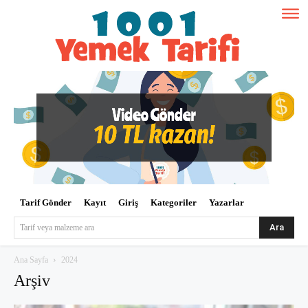
Tarif Gönder
Kayıt
Giriş
Kategoriler
Yazarlar
Ara
Tarif veya malzeme ara
Ana Sayfa
2024
Arşiv