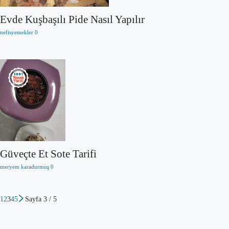
Evde Kuşbaşılı Pide Nasıl Yapılır
nefisyemekler
0
Güveçte Et Sote Tarifi
meryem karadurmuş
0
1
2
3
4
5
Sayfa 3 / 5