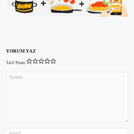
YORUM YAZ
Tarif Puanı
Yorum:
İsi