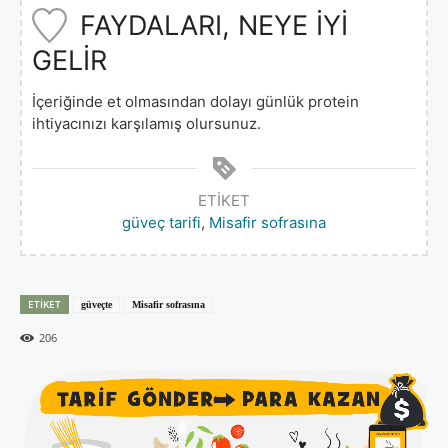
FAYDALARI, NEYE İYİ
GELİR
İçeriğinde et olmasından dolayı günlük protein
ihtiyacınızı karşılamış olursunuz.
ETIKET
güveç tarifi
,
Misafir sofrasına
ETIKET
güveçte
Misafir sofrasına
206