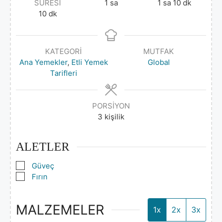
SÜRESI
1
sa
1
sa
10
dk
10
dk
KATEGORI
MUTFAK
Ana Yemekler
,
Etli Yemek
Global
Tarifleri
PORSIYON
3
kişilik
ALETLER
▢
Güveç
▢
Fırın
MALZEMELER
1x
2x
3x