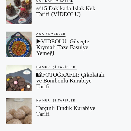
ÇAT KAPI MISAFIRE
✅15 Dakikada Islak Kek
Tarifi (VİDEOLU)
ANA YEMEKLER
▶️VİDEOLU: Güveçte
Kıymalı Taze Fasulye
Yemeği
HAMUR İŞI TARIFLERI
📸FOTOĞRAFLI: Çikolatalı
ve Bonibonlu Kurabiye
Tarifi
HAMUR İŞI TARIFLERI
Tarçınlı Fındık Kurabiye
Tarifi