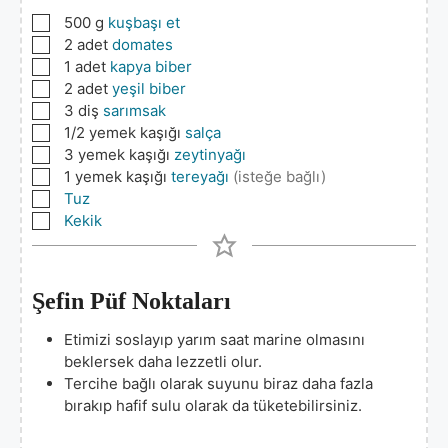
▢
500
g
kuşbaşı et
▢
2
adet
domates
▢
1
adet
kapya biber
▢
2
adet
yeşil biber
▢
3
diş
sarımsak
▢
1/2
yemek kaşığı
salça
▢
3
yemek kaşığı
zeytinyağı
▢
1
yemek kaşığı
tereyağı
(isteğe bağlı)
▢
Tuz
▢
Kekik
Şefin Püf Noktaları
Etimizi soslayıp yarım saat marine olmasını
beklersek daha lezzetli olur.
Tercihe bağlı olarak suyunu biraz daha fazla
bırakıp hafif sulu olarak da tüketebilirsiniz.