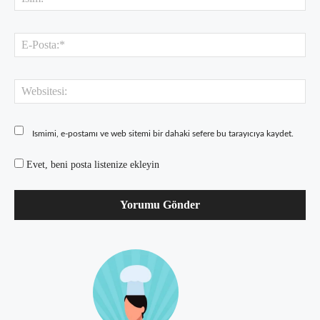
E-
Pos
Web
Ismimi, e-postamı ve web sitemi bir dahaki sefere bu tarayıcıya kaydet.
Evet, beni posta listenize ekleyin