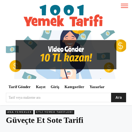
Tarif Gönder
Kayıt
Giriş
Kategoriler
Yazarlar
Ara
Tarif veya malzeme ara
ANA YEMEKLER
ETLI YEMEK TARIFLERI
Güveçte Et Sote Tarifi