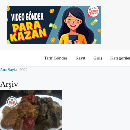
Tarif Gönder
Kayıt
Giriş
Kategorile
Ana Sayfa
2022
Arşiv