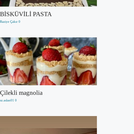
BİSKÜVİLİ PASTA
Raziye Çakır
0
Çilekli magnolia
sz.aslan01
0