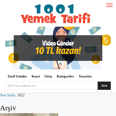
Tarif Gönder
Kayıt
Giriş
Kategoriler
Yazarlar
Ara
Tarif veya malzeme ara
Ana Sayfa
2022
Arşiv