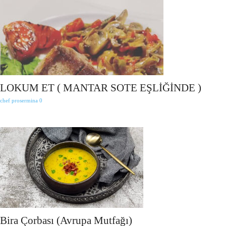
LOKUM ET ( MANTAR SOTE EŞLİĞİNDE )
chef prosermina
0
Bira Çorbası (Avrupa Mutfağı)