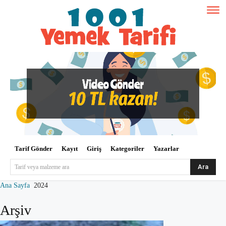
Tarif Gönder
Kayıt
Giriş
Kategoriler
Yazarlar
Ara
Tarif veya malzeme ara
Ana Sayfa
2024
Arşiv