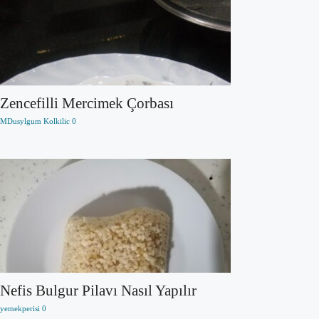
Zencefilli Mercimek Çorbası
MDusylgum Kolkilic
0
Nefis Bulgur Pilavı Nasıl Yapılır
yemekperisi
0