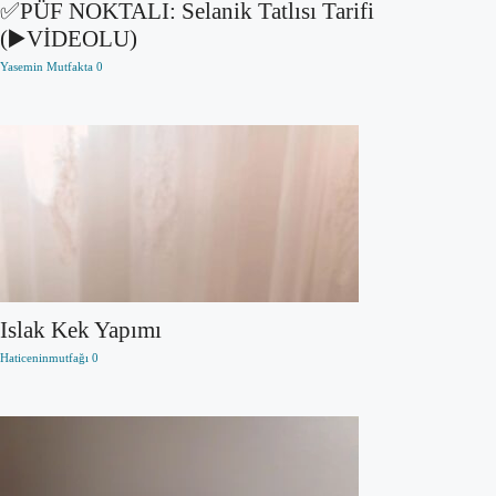
✅PÜF NOKTALI: Selanik Tatlısı Tarifi
(▶️VİDEOLU)
Yasemin Mutfakta
0
Islak Kek Yapımı
Haticeninmutfağı
0