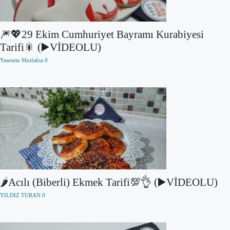
🎆💖29 Ekim Cumhuriyet Bayramı Kurabiyesi
Tarifi🎇 (▶️VİDEOLU)
Yasemin Mutfakta
0
🌶️Acılı (Biberli) Ekmek Tarifi💯👌 (▶️VİDEOLU)
YILDIZ TURAN
0