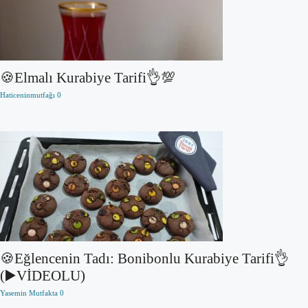
🍪Elmalı Kurabiye Tarifi👌💯
Haticeninmutfağı
0
🍪Eğlencenin Tadı: Bonibonlu Kurabiye Tarifi👌
(▶️VİDEOLU)
Yasemin Mutfakta
0