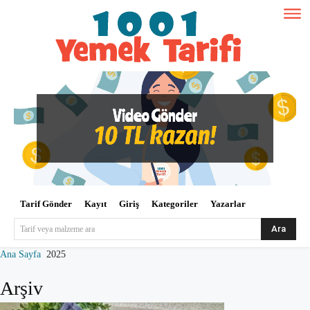
Tarif Gönder
Kayıt
Giriş
Kategoriler
Yazarlar
Ara
Tarif veya malzeme ara
Ana Sayfa
2025
Arşiv