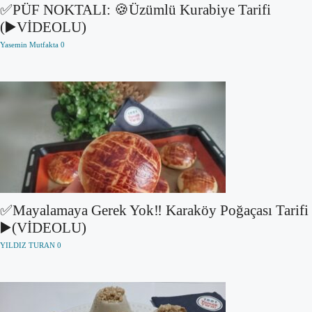
✅PÜF NOKTALI: 🍪Üzümlü Kurabiye Tarifi
(▶️VİDEOLU)
Yasemin Mutfakta
0
✅Mayalamaya Gerek Yok‼️ Karaköy Poğaçası Tarifi
▶️(VİDEOLU)
YILDIZ TURAN
0