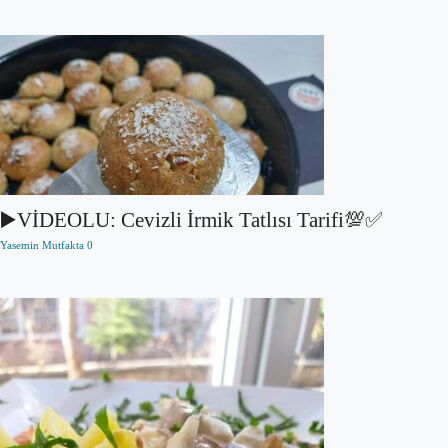
▶️VİDEOLU: Cevizli İrmik Tatlısı Tarifi💯✅
Yasemin Mutfakta
0