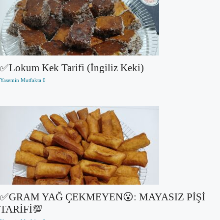
✅Lokum Kek Tarifi (İngiliz Keki)
Yasemin Mutfakta
0
✅GRAM YAĞ ÇEKMEYEN😮: MAYASIZ PİŞİ
TARİFİ💯