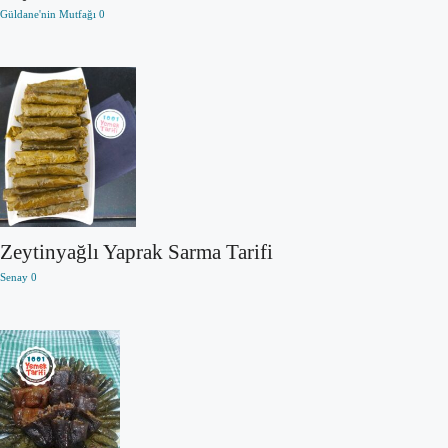
Güldane'nin Mutfağı
0
Zeytinyağlı Yaprak Sarma Tarifi
Senay
0