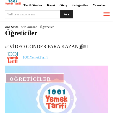
Tarif Gönder
Kayıt
Giriş
Kategoriler
Yazarlar
Ara
Tarif veya malzeme ara
Ana Sayfa
Site kuralları
Öğreticiler
Öğreticiler
✅VİDEO GÖNDER PARA KAZAN💰💵
1001YemekTarifi
ÖĞRETICILER