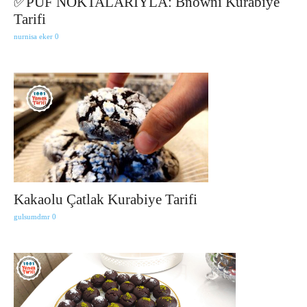
✅PÜF NOKTALARIYLA: Bnowni Kurabiye
Tarifi
nurnisa eker
0
Kakaolu Çatlak Kurabiye Tarifi
gulsumdmr
0