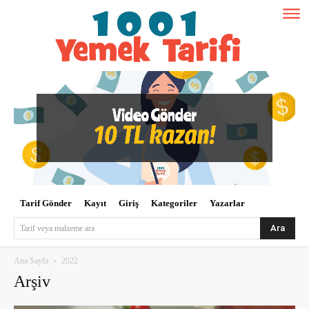
Tarif Gönder
Kayıt
Giriş
Kategoriler
Yazarlar
Ara
Tarif veya malzeme ara
Ana Sayfa
2022
Arşiv