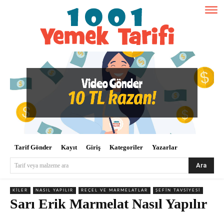
Tarif Gönder
Kayıt
Giriş
Kategoriler
Yazarlar
Ara
Tarif veya malzeme ara
KILER
NASIL YAPILIR
REÇEL VE MARMELATLAR
ŞEFIN TAVSIYESI
Sarı Erik Marmelat Nasıl Yapılır