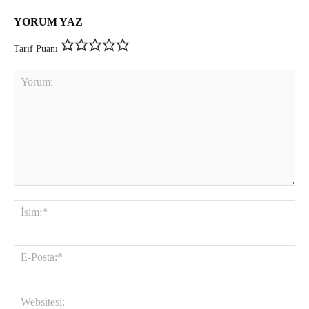
YORUM YAZ
Tarif Puanı
Yorum:
İsi
E-
Pos
Web