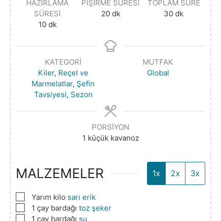
HAZIRLAMA
PIŞIRME SÜRESI
TOPLAM SÜRE
SÜRESI
20
dk
30
dk
10
dk
KATEGORI
MUTFAK
Kiler
,
Reçel ve
Global
Marmelatlar
,
Şefin
Tavsiyesi
,
Sezon
PORSIYON
1
küçük kavanoz
MALZEMELER
1x
2x
3x
▢
Yarım kilo
sarı erik
▢
1
çay bardağı
toz şeker
▢
1
çay bardağı
su