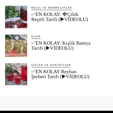
REÇEL VE MARMELATLAR
✅EN KOLAY: 🍓Çilek
Reçeli Tarifi (▶️VİDEOLU)
KILER
✅EN KOLAY: Kışlık Bamya
Tarifi (▶️VİDEOLU)
İÇECEK VE KOKTEYLLER
✅EN KOLAY Reyhan
Şerbeti Tarifi (▶️VİDEOLU)