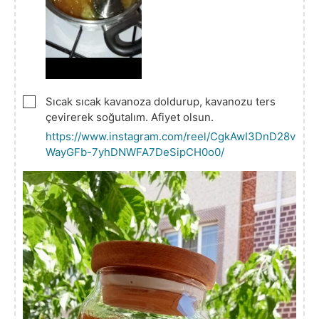
▢
Sıcak sıcak kavanoza doldurup, kavanozu ters
çevirerek soğutalım. Afiyet olsun.
https://www.instagram.com/reel/CgkAwI3DnD28v
WayGFb-7yhDNWFA7DeSipCH0o0/