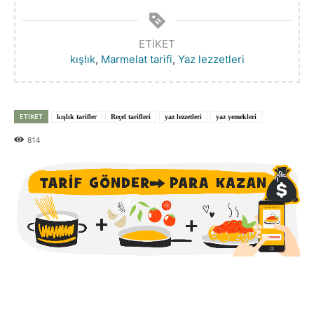
ETIKET
kışlık
,
Marmelat tarifi
,
Yaz lezzetleri
ETIKET
kışlık tarifler
Reçel tarifleri
yaz lezzetleri
yaz yemekleri
814