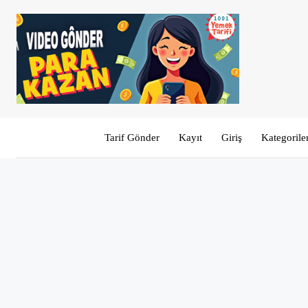
Tarif Gönder
Kayıt
Giriş
Kategorile