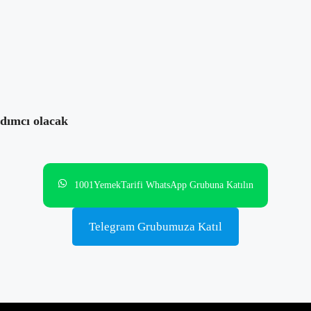
ri
,
Tarif
yorum yok
rdımcı olacak
1001YemekTarifi WhatsApp Grubuna Katılın
Telegram Grubumuza Katıl