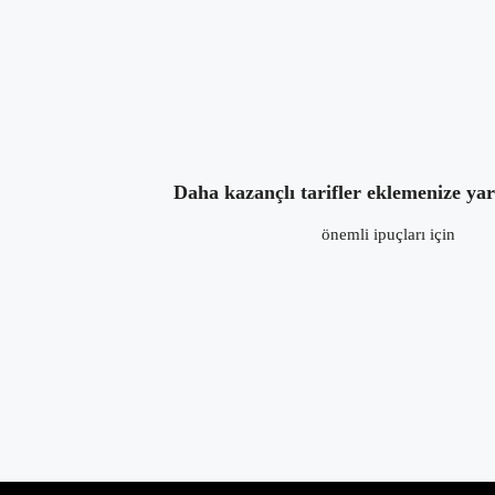
4 yıl önce
in:
Kahvaltı
,
Pide ve Pizza Tarifle
Daha kazançlı tarifler eklemenize ya
önemli ipuçları için