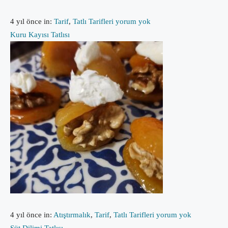
4 yıl önce
in:
Tarif
,
Tatlı Tarifleri
yorum yok
Kuru Kayısı Tatlısı
4 yıl önce
in:
Atıştırmalık
,
Tarif
,
Tatlı Tarifleri
yorum yok
Süt Dilimi Tatlısı