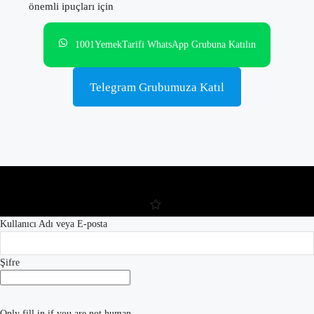
önemli ipuçları için
1001YemekTarifi WhatsApp Grubuna Katılın
Telegram Grubumuza Katıl
Kullanıcı Adı veya E-posta
Şifre
Only fill in if you are not human