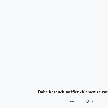
takipçiler
10
takip ettikleri
0
Tarifleri
Hakkında
Yoru
Rumuz
dilan
Daha kazançlı tarifler eklemenize ya
önemli ipuçları için