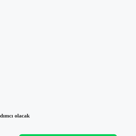
Takip Et
Yazara mesaj at
mları
rdımcı olacak